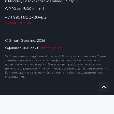
г. Москва, Новохохловская улица, 17, стр. 2
C 9:00 до 18:00 (пн-пт)
+7 (495) 800-00-85
заказать звонок
© Smart Gear inc, 2026
Официальный сайт:
smart-gear.ru
Cайт не является публичной офертой. Все содержащиеся на Сайте
сведения носят исключительно информационный характер и не
являются исчерпывающими. Все условия приобретения товаров,
цены, спецпредложения и комплекты указаны с целью ознакомления.
Комплектации и цены могут быть изменены без предварительного
оповещения.