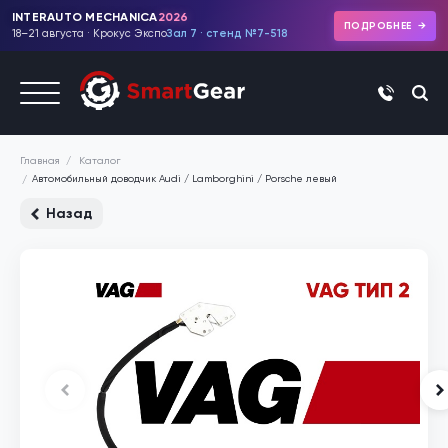
INTERAUTO MECHANICA
2026
ПОДРОБНЕЕ
18–21 августа · Крокус Экспо
Зал 7 · стенд №7-518
+7 (495)
Каталог
Главная
Автомобильный доводчик Audi / Lamborghini / Porsche левый
Назад