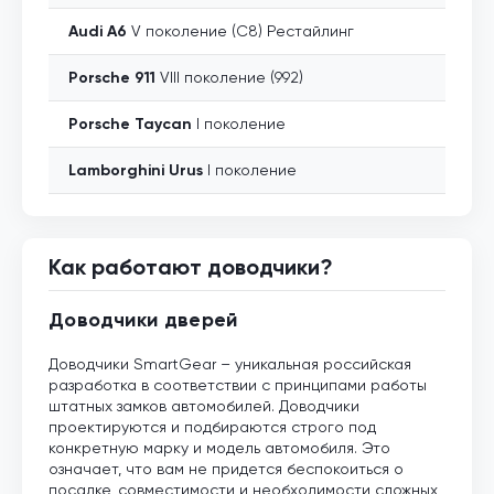
Audi
A6
V поколение (C8) Рестайлинг
Porsche
911
VIII поколение (992)
Porsche
Taycan
I поколение
Lamborghini
Urus
I поколение
Как работают доводчики?
Доводчики дверей
Доводчики SmartGear – уникальная российская
разработка в соответствии с принципами работы
штатных замков автомобилей. Доводчики
проектируются и подбираются строго под
конкретную марку и модель автомобиля. Это
означает, что вам не придется беспокоиться о
посадке, совместимости и необходимости сложных