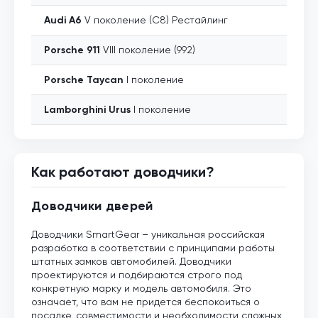
Audi
A6
V поколение (C8) Рестайлинг
Porsche
911
VIII поколение (992)
Porsche
Taycan
I поколение
Lamborghini
Urus
I поколение
Как работают доводчики?
Доводчики дверей
Доводчики SmartGear – уникальная российская
разработка в соответствии с принципами работы
штатных замков автомобилей. Доводчики
проектируются и подбираются строго под
конкретную марку и модель автомобиля. Это
означает, что вам не придется беспокоиться о
посадке, совместимости и необходимости сложных