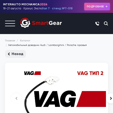
INTERAUTO MECHANICA
2026
ПОДРОБНЕЕ
18–21 августа · Крокус Экспо
Зал 7 · стенд №7-518
+7 (495)
Каталог
Главная
Автомобильный доводчик Audi / Lamborghini / Porsche правый
Назад