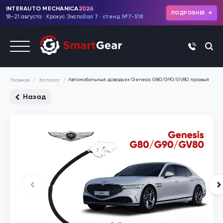
INTERAUTO MECHANICA
2026
ПОДРОБНЕЕ
18–21 августа · Крокус Экспо
Зал 7 · стенд №7-518
+7 (495)
Автомобильный доводчик Genesis G80/G90/GV80 правый
Каталог
Главная
Назад