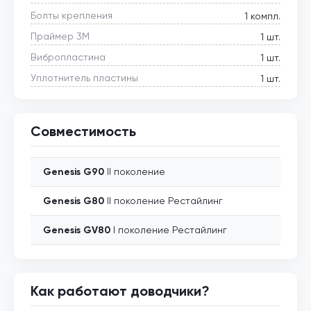
Болты крепления
1 компл.
Праймер 3М
1 шт.
Вибропластина
1 шт.
Уплотнитель пластины
1 шт.
Совместимость
Genesis
G90
II поколение
Genesis
G80
II поколение Рестайлинг
Genesis
GV80
I поколение Рестайлинг
Как работают доводчики?