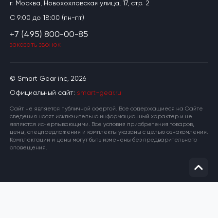
г. Москва, Новохохловская улица, 17, стр. 2
C 9:00 до 18:00 (пн-пт)
+7 (495) 800-00-85
заказать звонок
© Smart Gear inc, 2026
Официальный сайт:
smart-gear.ru
Cайт не является публичной офертой. Все содержащиеся на Сайте
сведения носят исключительно информационный характер и не
являются исчерпывающими. Все условия приобретения товаров,
цены, спецпредложения и комплекты указаны с целью ознакомления.
Комплектации и цены могут быть изменены без предварительного
оповещения.