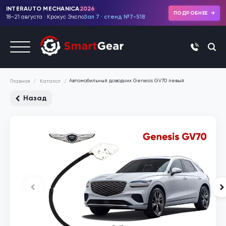
INTERAUTO MECHANICA
2026
ПОДРОБНЕЕ
18–21 августа · Крокус Экспо
Зал 7 · стенд №7-518
+7 (495)
Автомобильный доводчик Genesis GV70 левый
Каталог
Главная
Назад