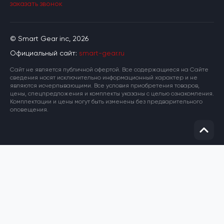
заказать звонок
© Smart Gear inc, 2026
Официальный сайт:
smart-gear.ru
Cайт не является публичной офертой. Все содержащиеся на Сайте
сведения носят исключительно информационный характер и не
являются исчерпывающими. Все условия приобретения товаров,
цены, спецпредложения и комплекты указаны с целью ознакомления.
Комплектации и цены могут быть изменены без предварительного
оповещения.