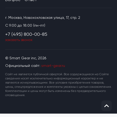
г. Москва, Новохохловская улица, 17, стр. 2
C 9:00 до 18:00 (пн-пт)
+7 (495) 800-00-85
заказать звонок
© Smart Gear inc, 2026
Официальный сайт:
smart-gear.ru
Cайт не является публичной офертой. Все содержащиеся на Сайте
сведения носят исключительно информационный характер и не
являются исчерпывающими. Все условия приобретения товаров,
цены, спецпредложения и комплекты указаны с целью ознакомления.
Комплектации и цены могут быть изменены без предварительного
оповещения.