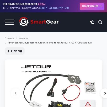
INTERAUTO MECHANICA
2026
ПОДРОБНЕЕ
18–21 августа · Крокус Экспо
Зал 7 · стенд №7-518
+7 (495)
Каталог
Главная
Автомобильный доводчик пластинного типа Jetour X70/ Х70Plus левый
Назад