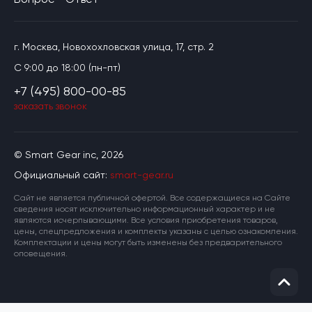
г. Москва, Новохохловская улица, 17, стр. 2
C 9:00 до 18:00 (пн-пт)
+7 (495) 800-00-85
заказать звонок
© Smart Gear inc, 2026
Официальный сайт:
smart-gear.ru
Cайт не является публичной офертой. Все содержащиеся на Сайте
сведения носят исключительно информационный характер и не
являются исчерпывающими. Все условия приобретения товаров,
цены, спецпредложения и комплекты указаны с целью ознакомления.
Комплектации и цены могут быть изменены без предварительного
оповещения.