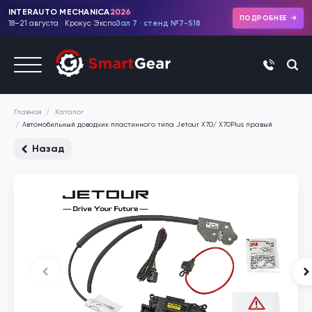
INTERAUTO MECHANICA
2026
ПОДРОБНЕЕ
18–21 августа · Крокус Экспо
Зал 7 · стенд №7-518
+7 (495)
Каталог
Главная
Автомобильный доводчик пластинного типа Jetour X70/ Х70Plus правый
Назад