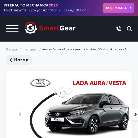
INTERAUTO MECHANICA
2026
ПОДРОБНЕЕ
18–21 августа · Крокус Экспо
Зал 7 · стенд №7-518
+7 (495)
Автомобильный доводчик Lada Aura/Vesta/Iskra левый
Каталог
Главная
Назад