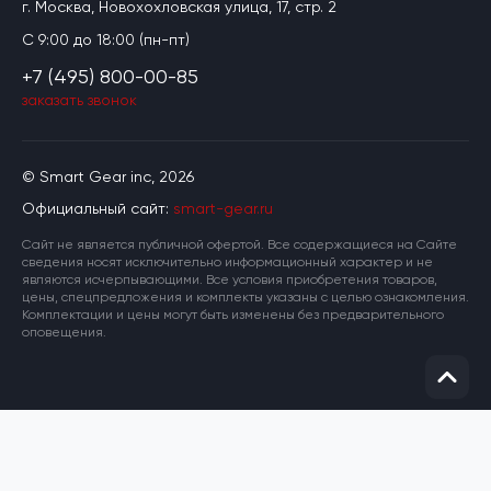
г. Москва, Новохохловская улица, 17, стр. 2
C 9:00 до 18:00 (пн-пт)
+7 (495) 800-00-85
заказать звонок
© Smart Gear inc, 2026
Официальный сайт:
smart-gear.ru
Cайт не является публичной офертой. Все содержащиеся на Сайте
сведения носят исключительно информационный характер и не
являются исчерпывающими. Все условия приобретения товаров,
цены, спецпредложения и комплекты указаны с целью ознакомления.
Комплектации и цены могут быть изменены без предварительного
оповещения.