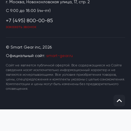
г. Москва, Новохохловская улица, 17, стр. 2
C 9:00 до 18:00 (пн-пт)
+7 (495) 800-00-85
заказать звонок
© Smart Gear inc, 2026
Официальный сайт:
smart-gear.ru
Cайт не является публичной офертой. Все содержащиеся на Сайте
сведения носят исключительно информационный характер и не
являются исчерпывающими. Все условия приобретения товаров,
цены, спецпредложения и комплекты указаны с целью ознакомления.
Комплектации и цены могут быть изменены без предварительного
оповещения.