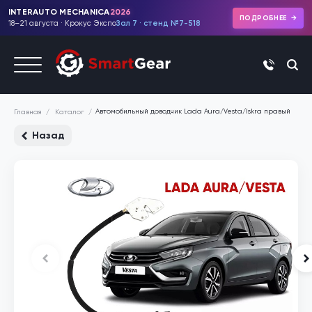
INTERAUTO MECHANICA
2026
ПОДРОБНЕЕ
18–21 августа · Крокус Экспо
Зал 7 · стенд №7-518
+7 (495)
Автомобильный доводчик Lada Aura/Vesta/Iskra правый
Каталог
Главная
Назад