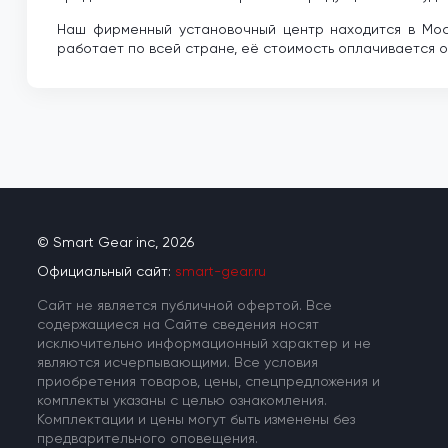
Наш фирменный установочный центр находится в Моск
работает по всей стране, её стоимость оплачивается о
© Smart Gear inc, 2026
Официальный сайт:
smart-gear.ru
Cайт не является публичной офертой. Все
содержащиеся на Сайте сведения носят
исключительно информационный характер и не
являются исчерпывающими. Все условия
приобретения товаров, цены, спецпредложения и
комплекты указаны с целью ознакомления.
Комплектации и цены могут быть изменены без
предварительного оповещения.