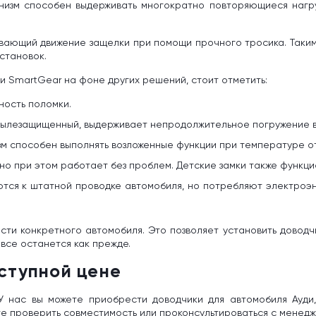
низм способен выдерживать многократно повторяющиеся нагру
вающий движение защелки при помощи прочного тросика. Таким
остановок.
и SmartGear на фоне других решений, стоит отметить:
ность поломки.
– пылезащищенный, выдерживает непродолжительное погружение в
м способен выполнять возложенные функции при температуре от 
 но при этом работает без проблем. Детские замки также функц
тся к штатной проводке автомобиля, но потребляют электроэн
ти конкретного автомобиля. Это позволяет установить доводчи
 все останется как прежде.
ступной цене
У нас вы можете приобрести доводчики для автомобиля Ауди,
те проверить совместимость или проконсультироваться с менед