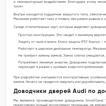
и температурным воздействиям. Благодаря этому меха
тысяч.
Внутри находится подшипник закрытого типа, обеспечи
Механизм работает тихо и плавно, без резких рывков и 
Среди отличительных черт, которые выделяют доводчик
Простую конструкцию. Это сводит к минимуму вероят
Защиту от пыли и влаги. Класс защиты IP57. Корпус 
Работают в широком диапазоне температур. Механиз
Не требуют замены замков. Замок слегка смещается,
Потребляют минимум энергии. Доводчики подключаю
переходят в режим с нулевым энергопотреблением.
При разработке учитываются конструктивные особеннос
замков. Ничего не придется сверлить или дорабатывать,
Доводчики дверей Audi по до
Мы являемся производителем доводчиков SmartGear. 
представлен полный ассортимент продукции: не забудь