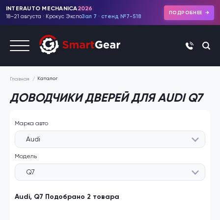
INTERAUTO MECHANICA
2026
ПОДРОБНЕЕ
18–21 августа · Крокус Экспо
Зал 7 · стенд №7-518
+7 (495)
Каталог
Главная
ДОВОДЧИКИ ДВЕРЕЙ ДЛЯ AUDI Q7
Марка авто
Audi
Модель
Q7
Audi, Q7 Подобрано 2 товара