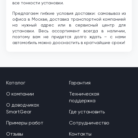
все тонкости установки.
Предлагаем гибкие условия доставки: самовывоз из
офиса в Москве, доставка транспортной компанией
на нужный адрес или в сервисный центр для
установки. Весь ассортимент всегда в наличии,
поэтому вам не придется долго ждать – с нами
автомобиль можно дооснастить в кратчайшие сроки!
Каталог
Гарантия
О компании
Техническая
поддержка
О доводчиках
SmartGear
Где установить
Примеры работ
Сотрудничество
Отзывы
Контакты