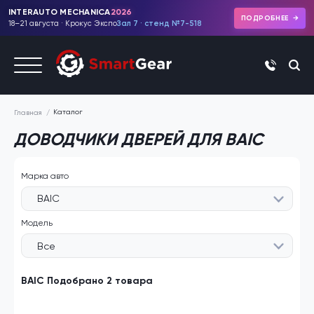
INTERAUTO MECHANICA
2026
ПОДРОБНЕЕ
18–21 августа · Крокус Экспо
Зал 7 · стенд №7-518
+7 (495)
Каталог
Главная
ДОВОДЧИКИ ДВЕРЕЙ ДЛЯ BAIC
Марка авто
BAIC
Модель
Все
BAIC Подобрано 2 товара