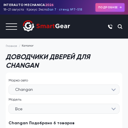
INTERAUTO MECHANICA
2026
ПОДРОБНЕЕ
18–21 августа · Крокус Экспо
Зал 7 · стенд №7-518
+7 (495)
Каталог
Главная
ДОВОДЧИКИ ДВЕРЕЙ ДЛЯ
CHANGAN
Марка авто
Changan
Модель
Все
Changan Подобрано 6 товаров