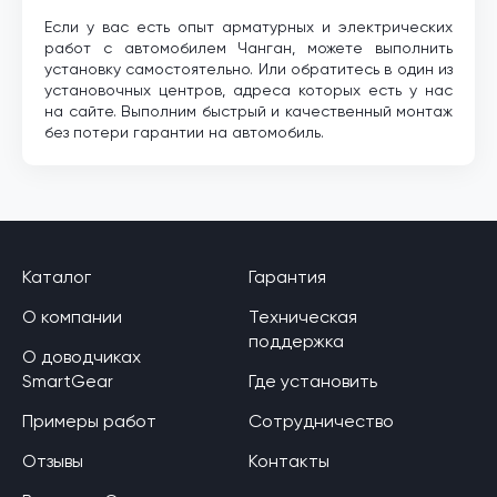
Если у вас есть опыт арматурных и электрических
работ с автомобилем Чанган, можете выполнить
установку самостоятельно. Или обратитесь в один из
установочных центров, адреса которых есть у нас
на сайте. Выполним быстрый и качественный монтаж
без потери гарантии на автомобиль.
Каталог
Гарантия
О компании
Техническая
поддержка
О доводчиках
SmartGear
Где установить
Примеры работ
Сотрудничество
Отзывы
Контакты