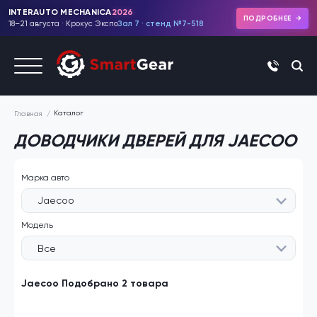
INTERAUTO MECHANICA
2026
ПОДРОБНЕЕ
18–21 августа · Крокус Экспо
Зал 7 · стенд №7-518
+7 (495)
Каталог
Главная
ДОВОДЧИКИ ДВЕРЕЙ ДЛЯ JAECOO
Марка авто
Jaecoo
Модель
Все
Jaecoo Подобрано 2 товара