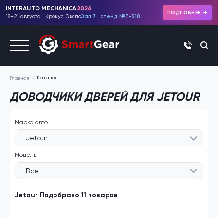
INTERAUTO MECHANICA
2026
ПОДРОБНЕЕ
18–21 августа · Крокус Экспо
Зал 7 · стенд №7-518
+7 (495)
Каталог
Главная
ДОВОДЧИКИ ДВЕРЕЙ ДЛЯ JETOUR
Марка авто
Jetour
Модель
Все
Jetour Подобрано 11 товаров