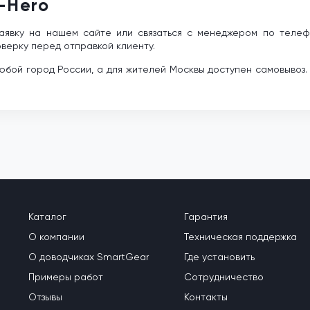
-Hero
 заявку на нашем сайте или связаться с менеджером по тел
верку перед отправкой клиенту.
бой город России, а для жителей Москвы доступен самовывоз.
Каталог
Гарантия
О компании
Техническая поддержка
О доводчиках SmartGear
Где установить
Примеры работ
Сотрудничество
Отзывы
Контакты