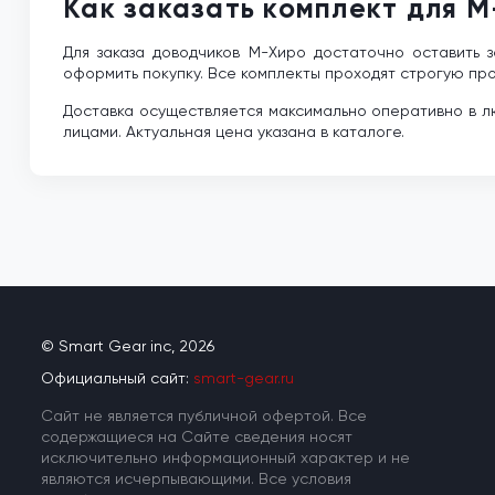
Как заказать комплект для M
Для заказа доводчиков М-Хиро достаточно оставить
оформить покупку. Все комплекты проходят строгую про
Доставка осуществляется максимально оперативно в лю
лицами. Актуальная цена указана в каталоге.
© Smart Gear inc, 2026
Официальный сайт:
smart-gear.ru
Cайт не является публичной офертой. Все
содержащиеся на Сайте сведения носят
исключительно информационный характер и не
являются исчерпывающими. Все условия