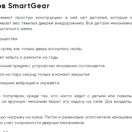
ов SmartGear
имеют простую конструкцию: в ней нет деталей, которые м
вает вес тяжелых дверей внедорожника. Все детали механизма 
 штатного замка.
ущества:
разу, как только дверь коснулась скобы.
ет забыть о ремонте на годы.
онний предмет, устройство мгновенно остановится.
 на пару секунд только в момент закрытия.
з лишних вибраций и скрежета.
 популярен среди тех, кто часто ездит с детьми или пожилы
 их вручную: механизм берет эту задачу на себя. Для владель
ую нагрузку на кузов. Петли и резиновые уплотнители изнашива
а счет сохранности дверных механизмов.