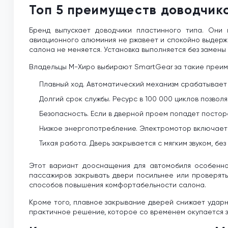
Топ 5 преимуществ доводчик
Бренд выпускает доводчики пластинного типа. Они 
авиационного алюминия не ржавеет и спокойно выдержи
салона не меняется. Установка выполняется без замены
Владельцы М-Хиро выбирают SmartGear за такие преим
Плавный ход. Автоматический механизм срабатывает с
Долгий срок службы. Ресурс в 100 000 циклов позволя
Безопасность. Если в дверной проем попадет постор
Низкое энергопотребление. Электромотор включается
Тихая работа. Дверь закрывается с мягким звуком, бе
Этот вариант дооснащения для автомобиля особенно
пассажиров закрывать двери посильнее или проверять
способов повышения комфортабельности салона.
Кроме того, плавное закрывание дверей снижает ударн
практичное решение, которое со временем окупается з