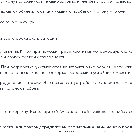
нужному положению, и плавно закрывает ее без участия пользова
ых автомобилей, так и для машин с пробегом, потому что они:
зоне температур;
 всего срока эксплуатации.
алюминия. К ней при помощи троса крепится мотор-редуктор, 
ов и других систем безопасности.
 При разработке учитываются конструктивные особенности кажд
ыполнена пластина, не подвержен коррозии и устойчив к механи
деление нагрузки. Это позволяет устройству выдерживать мног
ез поломок и сбоев.
те в корзину. Используйте VIN-номер, чтобы избежать ошибок с
SmartGear, поэтому предлагаем оптимальные цены на всю проду