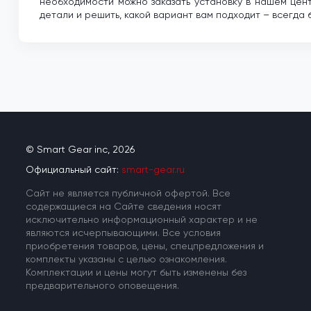
необходимости можно заказать установку в нашем цент
детали и решить, какой вариант вам подходит – всегда 
© Smart Gear inc, 2026
Официальный сайт:
smart-gear.ru
Cайт не является публичной офертой. Все
содержащиеся на Сайте сведения носят
исключительно информационный характер и не
являются исчерпывающими. Все условия
приобретения товаров, цены, спецпредложения и
комплекты указаны с целью ознакомления.
Комплектации и цены могут быть изменены без
предварительного оповещения.