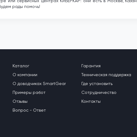
ре или сервисных центрах КИБЕРКАР: они есть в Москве, Казани
будем рады помочь!
Каталог
Гарантия
О компании
Техническая поддержка
О доводчиках SmartGear
Где установить
Примеры работ
Сотрудничество
Отзывы
Контакты
Вопрос - Ответ