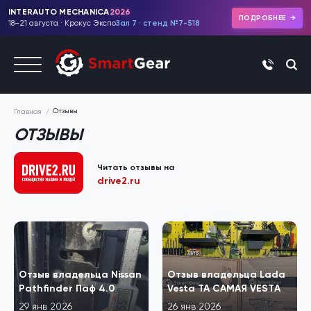
INTERAUTO MECHANICA
2026
ПОДРОБНЕЕ
18–21 августа · Крокус Экспо
Зал 7 · стенд №7-518
+7 (495)
Отзывы
Главная
ОТЗЫВЫ
Читать отзывы на
drive2.ru
Отзыв владельца Nissan
Отзыв владельца Lada
Pathfinder Паф 4.0
Vesta ТА САМАЯ VESTА
29 янв 2026
26 янв 2026