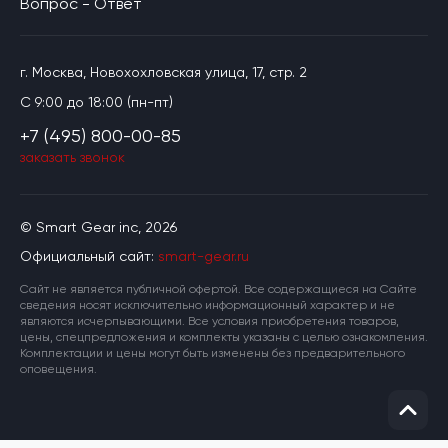
Вопрос - Ответ
г. Москва, Новохохловская улица, 17, стр. 2
C 9:00 до 18:00 (пн-пт)
+7 (495) 800-00-85
заказать звонок
© Smart Gear inc, 2026
Официальный сайт:
smart-gear.ru
Cайт не является публичной офертой. Все содержащиеся на Сайте
сведения носят исключительно информационный характер и не
являются исчерпывающими. Все условия приобретения товаров,
цены, спецпредложения и комплекты указаны с целью ознакомления.
Комплектации и цены могут быть изменены без предварительного
оповещения.