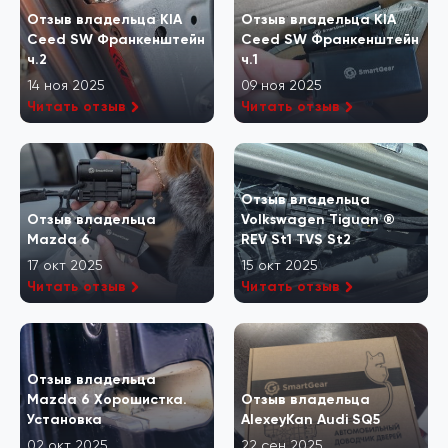
Отзыв владельца KIA
Отзыв владельца KIA
Ceed SW Франкенштейн
Ceed SW Франкенштейн
ч.2
ч.1
14 ноя 2025
09 ноя 2025
Читать отзыв
Читать отзыв
Отзыв владельца
Отзыв владельца
Volkswagen Tiguan ®
Mazda 6
REV St1 TVS St2
17 окт 2025
15 окт 2025
Читать отзыв
Читать отзыв
Отзыв владельца
Mazda 6 Хорошистка.
Отзыв владельца
Установка
AlexeyKan Audi SQ5
02 окт 2025
22 сен 2025