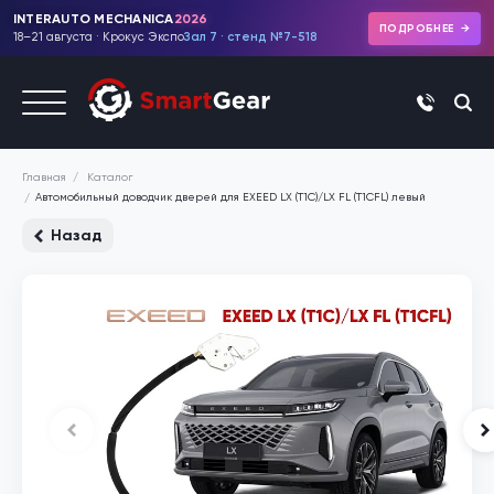
INTERAUTO MECHANICA
2026
ПОДРОБНЕЕ
18–21 августа · Крокус Экспо
Зал 7 · стенд №7-518
+7 (495)
Каталог
Главная
Автомобильный доводчик дверей для EXEED LX (T1C)/LX FL (T1CFL) левый
Назад