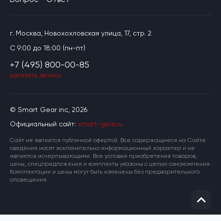
г. Москва, Новохохловская улица, 17, стр. 2
C 9:00 до 18:00 (пн-пт)
+7 (495) 800-00-85
заказать звонок
© Smart Gear inc, 2026
Официальный сайт:
smart-gear.ru
Cайт не является публичной офертой. Все содержащиеся на Сайте
сведения носят исключительно информационный характер и не
являются исчерпывающими. Все условия приобретения товаров,
цены, спецпредложения и комплекты указаны с целью ознакомления.
Комплектации и цены могут быть изменены без предварительного
оповещения.