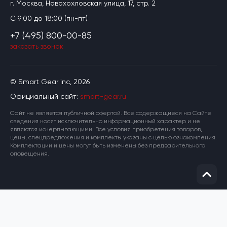
г. Москва, Новохохловская улица, 17, стр. 2
C 9:00 до 18:00 (пн-пт)
+7 (495) 800-00-85
заказать звонок
© Smart Gear inc, 2026
Официальный сайт:
smart-gear.ru
Cайт не является публичной офертой. Все содержащиеся на Сайте
сведения носят исключительно информационный характер и не
являются исчерпывающими. Все условия приобретения товаров,
цены, спецпредложения и комплекты указаны с целью ознакомления.
Комплектации и цены могут быть изменены без предварительного
оповещения.