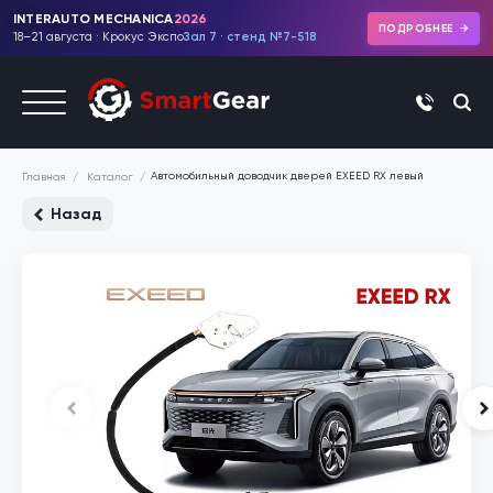
INTERAUTO MECHANICA
2026
ПОДРОБНЕЕ
18–21 августа · Крокус Экспо
Зал 7 · стенд №7-518
+7 (495)
Автомобильный доводчик дверей EXEED RX левый
Каталог
Главная
Назад