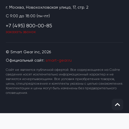
г. Москва, Новохохловская улица, 17, стр. 2
C 9:00 до 18:00 (пн-пт)
+7 (495) 800-00-85
заказать звонок
© Smart Gear inc, 2026
Официальный сайт:
smart-gear.ru
Cайт не является публичной офертой. Все содержащиеся на Сайте
сведения носят исключительно информационный характер и не
являются исчерпывающими. Все условия приобретения товаров,
цены, спецпредложения и комплекты указаны с целью ознакомления.
Комплектации и цены могут быть изменены без предварительного
оповещения.