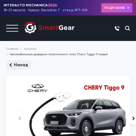
INTERAUTO MECHANICA
2026
ПОДРОБНЕЕ
18–21 августа · Крокус Экспо
Зал 7 · стенд №7-518
+7 (495)
Каталог
Главная
Автомобильный доводчик пластинного типа Chery Tiggo 9 левый
Назад