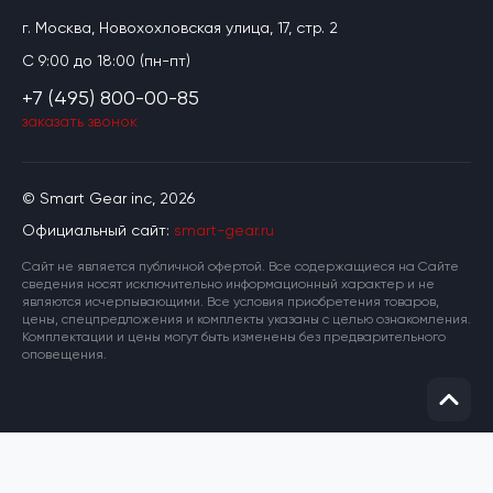
г. Москва, Новохохловская улица, 17, стр. 2
C 9:00 до 18:00 (пн-пт)
+7 (495) 800-00-85
заказать звонок
© Smart Gear inc, 2026
Официальный сайт:
smart-gear.ru
Cайт не является публичной офертой. Все содержащиеся на Сайте
сведения носят исключительно информационный характер и не
являются исчерпывающими. Все условия приобретения товаров,
цены, спецпредложения и комплекты указаны с целью ознакомления.
Комплектации и цены могут быть изменены без предварительного
оповещения.