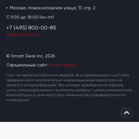
г. Москва, Новохохловская улица, 17, стр. 2
C 9:00 до 18:00 (пн-пт)
+7 (495) 800-00-85
заказать звонок
© Smart Gear inc, 2026
Официальный сайт:
smart-gear.ru
Cайт не является публичной офертой. Все содержащиеся на Сайте
сведения носят исключительно информационный характер и не
являются исчерпывающими. Все условия приобретения товаров,
цены, спецпредложения и комплекты указаны с целью ознакомления.
Комплектации и цены могут быть изменены без предварительного
оповещения.