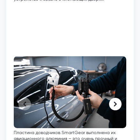
Пластина доводчиков SmartGear выполнена их
Внут
авиационного алюминия – это очень прочный и
кото