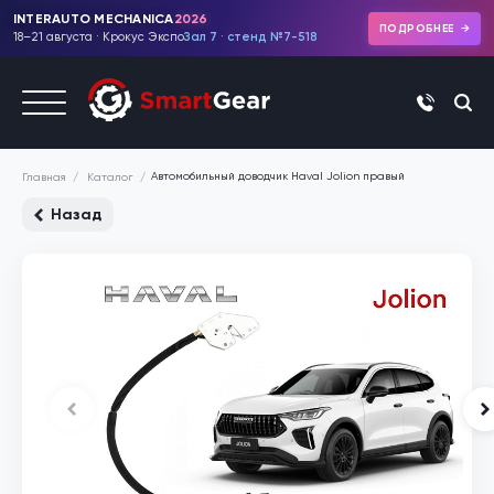
INTERAUTO MECHANICA
2026
ПОДРОБНЕЕ
18–21 августа · Крокус Экспо
Зал 7 · стенд №7-518
+7 (495)
Автомобильный доводчик Haval Jolion правый
Каталог
Главная
Назад