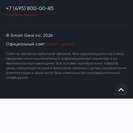
+7 (495) 800-00-85
заказать звонок
© Smart Gear inc, 2026
Официальный сайт:
smart-gear.ru
Cайт не является публичной офертой. Все содержащиеся на Сайте
сведения носят исключительно информационный характер и не
являются исчерпывающими. Все условия приобретения товаров,
цены, спецпредложения и комплекты указаны с целью ознакомления.
Комплектации и цены могут быть изменены без предварительного
оповещения.