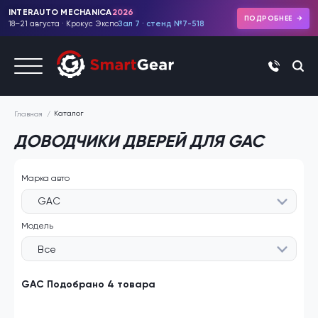
INTERAUTO MECHANICA
2026
ПОДРОБНЕЕ
18–21 августа · Крокус Экспо
Зал 7 · стенд №7-518
+7 (495)
Каталог
Главная
ДОВОДЧИКИ ДВЕРЕЙ ДЛЯ GAC
Марка авто
GAC
Модель
Все
GAC Подобрано 4 товара