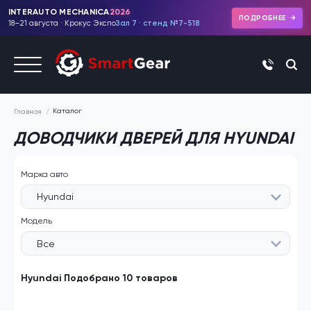
INTERAUTO MECHANICA
2026
ПОДРОБНЕЕ
18–21 августа · Крокус Экспо
Зал 7 · стенд №7-518
+7 (495)
Каталог
Главная
ДОВОДЧИКИ ДВЕРЕЙ ДЛЯ HYUNDAI
Марка авто
Hyundai
Модель
Все
Hyundai Подобрано 10 товаров