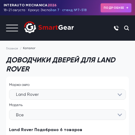
INTERAUTO MECHANICA
2026
ПОДРОБНЕЕ
18–21 августа · Крокус Экспо
Зал 7 · стенд №7-518
+7 (495)
Каталог
Главная
ДОВОДЧИКИ ДВЕРЕЙ ДЛЯ LAND
ROVER
Марка авто
Land Rover
Модель
Все
Land Rover Подобрано 6 товаров