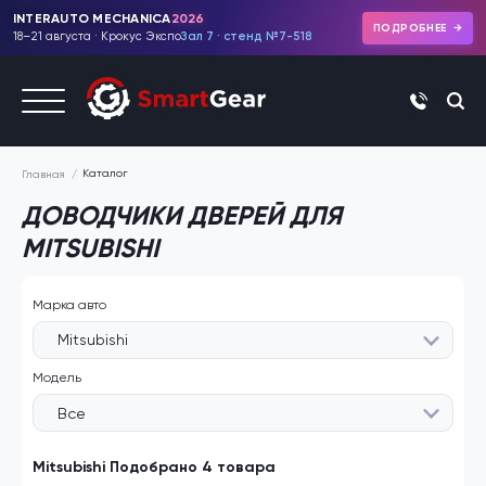
INTERAUTO MECHANICA
2026
ПОДРОБНЕЕ
18–21 августа · Крокус Экспо
Зал 7 · стенд №7-518
+7 (495)
Каталог
Главная
ДОВОДЧИКИ ДВЕРЕЙ ДЛЯ
MITSUBISHI
Марка авто
Mitsubishi
Модель
Все
Mitsubishi Подобрано 4 товара