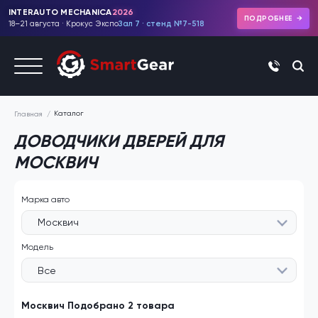
INTERAUTO MECHANICA
2026
ПОДРОБНЕЕ
18–21 августа · Крокус Экспо
Зал 7 · стенд №7-518
+7 (495)
Каталог
Главная
ДОВОДЧИКИ ДВЕРЕЙ ДЛЯ
МОСКВИЧ
Марка авто
Москвич
Модель
Все
Москвич Подобрано 2 товара