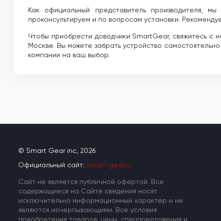
Как официальный представитель производителя, мы
проконсультируем и по вопросам установки. Рекоменду
Чтобы приобрести доводчики SmartGear, свяжитесь с н
Москве. Вы можете забрать устройство самостоятельно
компании на ваш выбор.
© Smart Gear inc, 2026
Официальный сайт:
smart-gear.ru
Cайт не является публичной офертой. Все
содержащиеся на Сайте сведения носят
исключительно информационный характер и не
являются исчерпывающими. Все условия
приобретения товаров, цены, спецпредложения и