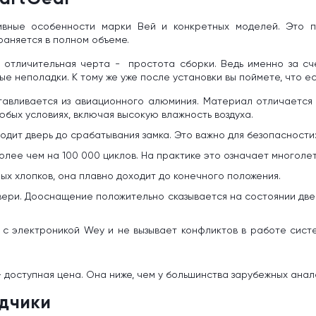
ивные особенности марки Вей и конкретных моделей. Это по
раняется в полном объеме.
х отличительная черта - простота сборки. Ведь именно за сч
е неполадки. К тому же уже после установки вы поймете, что ес
тавливается из авиационного алюминия. Материал отличается 
бых условиях, включая высокую влажность воздуха.
дит дверь до срабатывания замка. Это важно для безопасности:
олее чем на 100 000 циклов. На практике это означает многол
ых хлопков, она плавно доходит до конечного положения.
ери. Дооснащение положительно сказывается на состоянии двер
 с электроникой Wey и не вызывает конфликтов в работе сис
 доступная цена. Она ниже, чем у большинства зарубежных ана
одчики